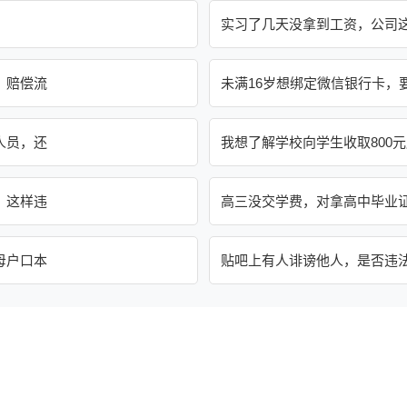
实习了几天没拿到工资，公司
，赔偿流
未满16岁想绑定微信银行卡，
人员，还
我想了解学校向学生收取800
，这样违
高三没交学费，对拿高中毕业
母户口本
贴吧上有人诽谤他人，是否违