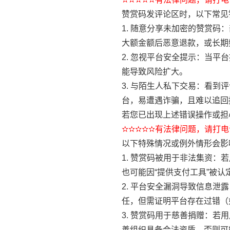
赞赏码发评论区时，以下常见
1. 随意分享未加密的赞赏
大额金额后恶意退款，或长期
2. 忽视平台安全提示：当平
能导致风险扩大。
3. 与陌生人私下交易：看
台，易遭遇诈骗，且难以追回
若您已出现上述错误操作或担
✫✫✫✫✫有法律问题，请打电话
以下特殊情况或例外情形会影
1. 赞赏码被用于非法集资：
也可能因“提供支付工具”被
2. 平台安全漏洞导致信息
任，但需证明平台存在过错（
3. 赞赏码用于慈善捐赠：
善组织具备合法资质，否则可