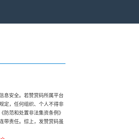
）
信息安全。若赞赏码所属平台
规定，任何组织、个人不得非
《防范和处置非法集资条例》
连带责任。综上，发赞赏码虽
✫✫