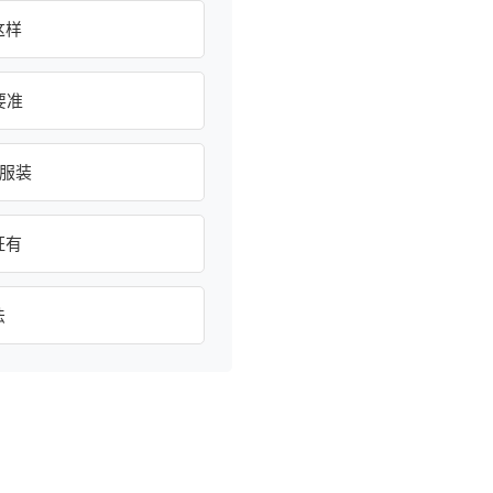
这样
要准
元服装
证有
法